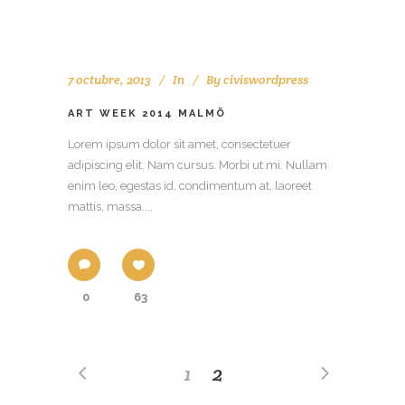
7 octubre, 2013
In
By
civiswordpress
ART WEEK 2014 MALMÖ
Lorem ipsum dolor sit amet, consectetuer
adipiscing elit. Nam cursus. Morbi ut mi. Nullam
enim leo, egestas id, condimentum at, laoreet
mattis, massa....
0
63
1
2