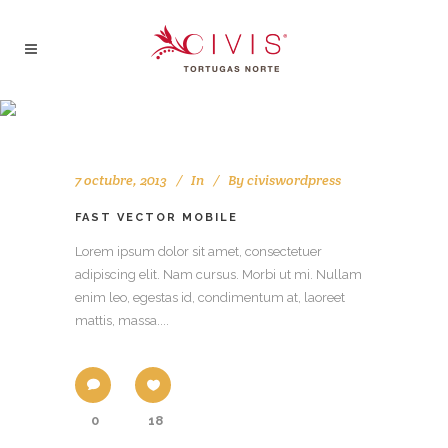
Archive
7 octubre, 2013
In
By
civiswordpress
FAST VECTOR MOBILE
Lorem ipsum dolor sit amet, consectetuer
adipiscing elit. Nam cursus. Morbi ut mi. Nullam
enim leo, egestas id, condimentum at, laoreet
mattis, massa....
0
18